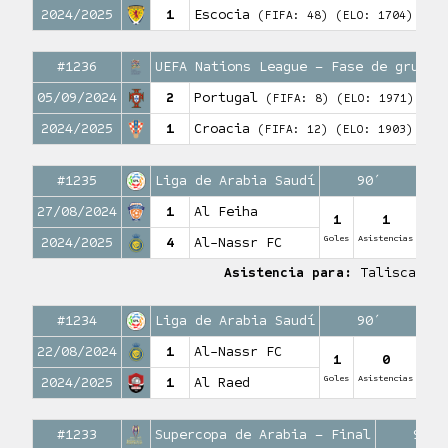
2024/2025
1
Escocia
(FIFA: 48)
(ELO: 1704)
#1236
UEFA Nations League – Fase de grupos
05/09/2024
2
Portugal
(FIFA: 8)
(ELO: 1971)
2024/2025
1
Croacia
(FIFA: 12)
(ELO: 1903)
#1235
Liga de Arabia Saudí
90′
27/08/2024
1
Al Feiha
1
1
Goles
Asistencias
2024/2025
4
Al-Nassr FC
Asistencia para:
Talisca
#1234
Liga de Arabia Saudí
90′
22/08/2024
1
Al-Nassr FC
1
0
Goles
Asistencias
2024/2025
1
Al Raed
#1233
Supercopa de Arabia – Final
90′