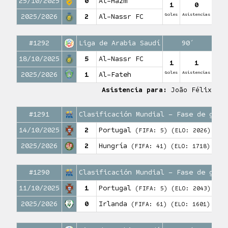
25/10/2025
0
Al-Hazm
1
0
Goles
Asistencias
2025/2026
2
Al-Nassr FC
#1292
Liga de Arabia Saudí
90′
18/10/2025
5
Al-Nassr FC
1
1
Goles
Asistencias
2025/2026
1
Al-Fateh
Asistencia para:
João Félix
#1291
Clasificación Mundial – Fase de grup
14/10/2025
2
Portugal
(FIFA: 5)
(ELO: 2026)
2025/2026
2
Hungría
(FIFA: 41)
(ELO: 1718)
#1290
Clasificación Mundial – Fase de grup
11/10/2025
1
Portugal
(FIFA: 5)
(ELO: 2043)
2025/2026
0
Irlanda
(FIFA: 61)
(ELO: 1601)