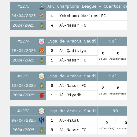
#1275
AFC Champions League – Cuartos de fi
26/04/2025
1
Yokohama Marinos FC
2024/2025
4
Al-Nassr FC
#1274
Liga de Arabia Saudí
90′
18/04/2025
2
Al Qadisiya
0
0
Goles
Asistencias
2024/2025
1
Al-Nassr FC
#1273
Liga de Arabia Saudí
90′
12/04/2025
2
Al-Nassr FC
2
0
Goles
Asistencias
2024/2025
1
Al Riyadh
#1272
Liga de Arabia Saudí
90′
04/04/2025
1
Al-Hilal
2
0
Goles (1P)
Asistencias
2024/2025
3
Al-Nassr FC