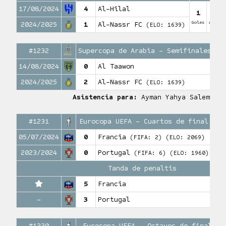
17/08/2024
4
Al-Hilal
1
0
Goles
Asiste
2024/2025
1
Al-Nassr FC
(ELO: 1639)
#1232
Supercopa de Arabia – Semifinales
14/08/2024
0
Al Taawon
1
Gole
2024/2025
2
Al-Nassr FC
(ELO: 1639)
Asistencia para:
Ayman Yahya Salem
#1231
Eurocopa UEFA – Cuartos de final
05/07/2024
0
Francia
(FIFA: 2)
(ELO: 2069)
0
Gol
2023/2024
0
Portugal
(FIFA: 6)
(ELO: 1960)
Tanda de penaltis
5
Francia
1
Anota
–
3
Portugal
#1230
Eurocopa UEFA – Octavos de final