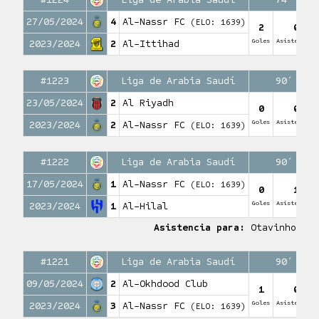
27/05/2024
4
Al-Nassr FC
(ELO: 1639)
2
0
Goles
Asistencias
2023/2024
2
Al-Ittihad
#1223
Liga de Arabia Saudí
90′
23/05/2024
2
Al Riyadh
0
0
Goles
Asistencias
2023/2024
2
Al-Nassr FC
(ELO: 1639)
#1222
Liga de Arabia Saudí
90′
17/05/2024
1
Al-Nassr FC
(ELO: 1639)
0
1
Goles
Asistencias
2023/2024
1
Al-Hilal
Asistencia para:
Otavinho
#1221
Liga de Arabia Saudí
90′
09/05/2024
2
Al-Okhdood Club
1
0
Goles
Asistencias
2023/2024
3
Al-Nassr FC
(ELO: 1639)