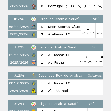
2025/2026
0
Portugal
(FIFA: 5)
(ELO: 1974)
#1296
Liga de Arabia Saudí
90′
08/11/2025
1
Neom Sports Club
1
0
Goles (1P)
Asistencias
2025/2026
3
Al-Nassr FC
#1295
Liga de Arabia Saudí
90′
01/11/2025
2
Al-Nassr FC
2
0
Goles (1P)
Asistencias
2025/2026
1
Al Feiha
#1294
Copa del Rey de Arabia – Octavos de 
28/10/2025
1
Al-Nassr FC
2025/2026
2
Al-Ittihad
#1293
Liga de Arabia Saudí
90′