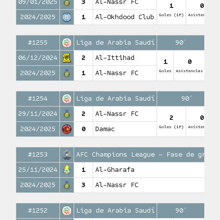
09/01/2025
3
Al-Nassr FC
1
0
Goles (1P)
Asistencias
2024/2025
1
Al-Okhdood Club
#1255
Liga de Arabia Saudí
90′
06/12/2024
2
Al-Ittihad
1
0
Goles
Asistencias
2024/2025
1
Al-Nassr FC
#1254
Liga de Arabia Saudí
90′
29/11/2024
2
Al-Nassr FC
2
0
Goles (1P)
Asistencias
2024/2025
0
Damac
#1253
AFC Champions League – Fase de grupo
25/11/2024
1
Al-Gharafa
2024/2025
3
Al-Nassr FC
#1252
Liga de Arabia Saudí
90′