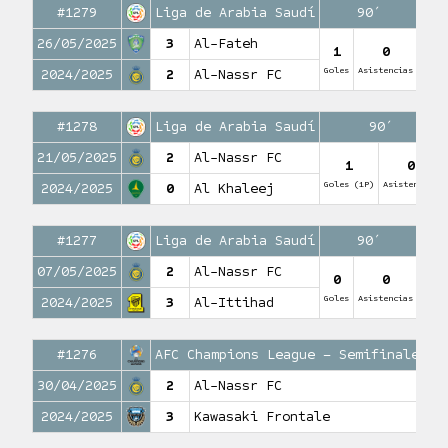
#1279
Liga de Arabia Saudí
90′
26/05/2025
3
Al-Fateh
1
0
Goles
Asistencias
2024/2025
2
Al-Nassr FC
#1278
Liga de Arabia Saudí
90′
21/05/2025
2
Al-Nassr FC
1
0
Goles (1P)
Asistencias
2024/2025
0
Al Khaleej
#1277
Liga de Arabia Saudí
90′
07/05/2025
2
Al-Nassr FC
0
0
Goles
Asistencias
2024/2025
3
Al-Ittihad
#1276
AFC Champions League – Semifinales
30/04/2025
2
Al-Nassr FC
Go
2024/2025
3
Kawasaki Frontale