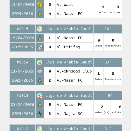
19/04/2026
0
Al Wasl
1
0
Goles
Asistencias
2025/2026
4
Al-Nassr FC
#1315
Liga de Arabia Saudí
90′
15/04/2026
1
Al-Nassr FC
0
0
Goles
Asistencias
2025/2026
0
Al-Ettifaq
#1314
Liga de Arabia Saudí
83′
11/04/2026
0
Al-Okhdood Club
1
0
Goles
Asistencias
2025/2026
2
Al-Nassr FC
#1313
Liga de Arabia Saudí
84′
03/04/2026
5
Al-Nassr FC
2
0
Goles (1P)
Asistencias
2025/2026
2
Al-Najma SC
#1312
Liga de Arabia Saudí
81′