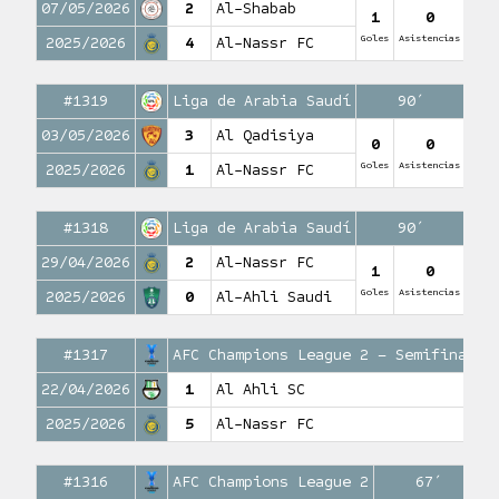
07/05/2026
2
Al-Shabab
1
0
Goles
Asistencias
2025/2026
4
Al-Nassr FC
#1319
Liga de Arabia Saudí
90′
03/05/2026
3
Al Qadisiya
0
0
Goles
Asistencias
2025/2026
1
Al-Nassr FC
#1318
Liga de Arabia Saudí
90′
29/04/2026
2
Al-Nassr FC
1
0
Goles
Asistencias
2025/2026
0
Al-Ahli Saudi
#1317
AFC Champions League 2 – Semifinales
22/04/2026
1
Al Ahli SC
2025/2026
5
Al-Nassr FC
#1316
AFC Champions League 2
67′