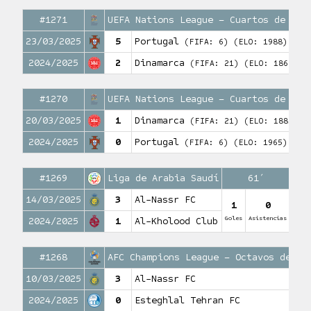
#1271
UEFA Nations League – Cuartos de fin
23/03/2025
5
Portugal
(FIFA: 6)
(ELO: 1988)
2024/2025
2
Dinamarca
(FIFA: 21)
(ELO: 1862)
#1270
UEFA Nations League – Cuartos de fin
20/03/2025
1
Dinamarca
(FIFA: 21)
(ELO: 1885)
2024/2025
0
Portugal
(FIFA: 6)
(ELO: 1965)
#1269
Liga de Arabia Saudí
61′
14/03/2025
3
Al-Nassr FC
1
0
Goles
Asistencias
2024/2025
1
Al-Kholood Club
#1268
AFC Champions League – Octavos de fi
10/03/2025
3
Al-Nassr FC
2024/2025
0
Esteghlal Tehran FC