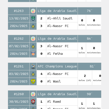
#1263
Liga de Arabia Saudí
76′
13/02/2025
2
Al-Ahli Saudi
0
0
Goles
Asistencias
2024/2025
3
Al-Nassr FC
#1262
Liga de Arabia Saudí
84′
07/02/2025
3
Al-Nassr FC
1
0
Goles
Asistencias
2024/2025
0
Al Feiha
#1261
AFC Champions League
81′
03/02/2025
4
Al-Nassr FC
2
0
Goles (1P)
Asistencias
2024/2025
0
Al Wasl
#1260
Liga de Arabia Saudí
90′
30/01/2025
1
Al Raed
1
1
Goles
Asistencias