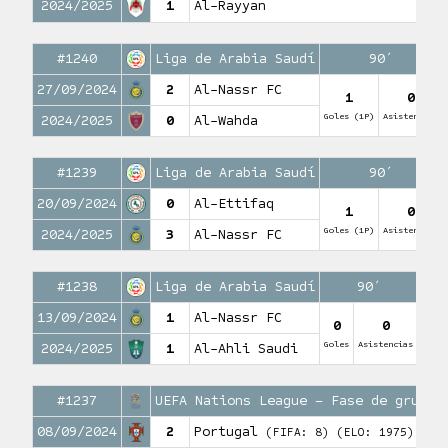
2024/2025
1
Al-Rayyan
#1240
Liga de Arabia Saudí
90′
27/09/2024
2
Al-Nassr FC
1
0
Goles (1P)
Asistencias
2024/2025
0
Al-Wahda
#1239
Liga de Arabia Saudí
90′
20/09/2024
0
Al-Ettifaq
1
0
Goles (1P)
Asistencias
2024/2025
3
Al-Nassr FC
#1238
Liga de Arabia Saudí
90′
13/09/2024
1
Al-Nassr FC
0
0
Goles
Asistencias
2024/2025
1
Al-Ahli Saudi
#1237
UEFA Nations League – Fase de grupos
08/09/2024
2
Portugal
(FIFA: 8)
(ELO: 1975)