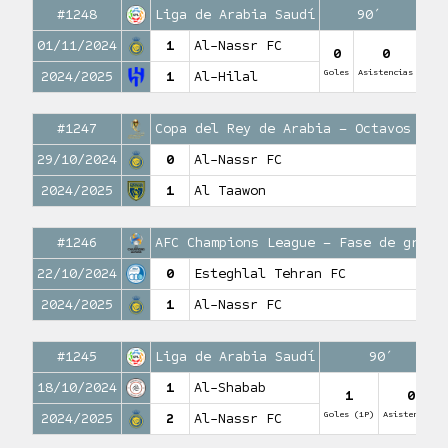
#1248
Liga de Arabia Saudí
90′
01/11/2024
1
Al-Nassr FC
0
0
Goles
Asistencias
2024/2025
1
Al-Hilal
#1247
Copa del Rey de Arabia – Octavos de 
29/10/2024
0
Al-Nassr FC
2024/2025
1
Al Taawon
#1246
AFC Champions League – Fase de grupo
22/10/2024
0
Esteghlal Tehran FC
2024/2025
1
Al-Nassr FC
#1245
Liga de Arabia Saudí
90′
18/10/2024
1
Al-Shabab
1
0
Goles (1P)
Asistencias
2024/2025
2
Al-Nassr FC