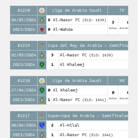
#1220
Liga de Arabia Saudí
79′
04/05/2024
6
Al-Nassr FC
(ELO: 1639)
3
0
Goles
Asistencias
2023/2024
0
Al-Wahda
#1219
Copa del Rey de Arabia – Semifinales
01/05/2024
3
Al-Nassr FC
(ELO: 1639)
2023/2024
1
Al Khaleej
#1218
Liga de Arabia Saudí
90′
27/04/2024
0
Al Khaleej
0
0
Goles
Asistencias
2023/2024
1
Al-Nassr FC
(ELO: 1641)
#1217
Supercopa de Arabia – Semifinales
08/04/2024
2
Al-Hilal
0
Gole
2023/2024
1
Al-Nassr FC
(ELO: 1641)