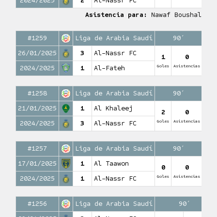
2024/2025
2
Al-Nassr FC
Asistencia para:
Nawaf Boushal
#1259
Liga de Arabia Saudí
90′
26/01/2025
3
Al-Nassr FC
1
0
Goles
Asistencias
2024/2025
1
Al-Fateh
#1258
Liga de Arabia Saudí
90′
21/01/2025
1
Al Khaleej
2
0
Goles
Asistencias
2024/2025
3
Al-Nassr FC
#1257
Liga de Arabia Saudí
90′
17/01/2025
1
Al Taawon
0
0
Goles
Asistencias
2024/2025
1
Al-Nassr FC
#1256
Liga de Arabia Saudí
90′