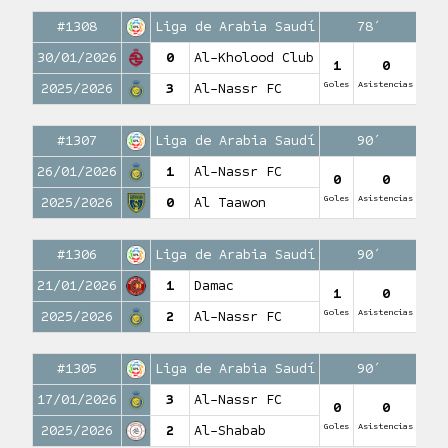
#1308
Liga de Arabia Saudí
78′
30/01/2026
0
Al-Kholood Club
1
0
Goles
Asistencias
2025/2026
3
Al-Nassr FC
#1307
Liga de Arabia Saudí
90′
26/01/2026
1
Al-Nassr FC
0
0
Goles
Asistencias
2025/2026
0
Al Taawon
#1306
Liga de Arabia Saudí
90′
21/01/2026
1
Damac
1
0
Goles
Asistencias
2025/2026
2
Al-Nassr FC
#1305
Liga de Arabia Saudí
90′
17/01/2026
3
Al-Nassr FC
0
0
Goles
Asistencias
2025/2026
2
Al-Shabab