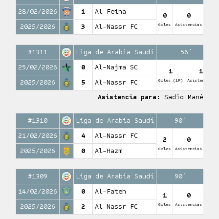
28/02/2026
1
Al Feiha
0
0
Goles
Asistencias
2025/2026
3
Al-Nassr FC
#1311
Liga de Arabia Saudí
56′
25/02/2026
0
Al-Najma SC
1
1
Goles (1P)
Asistencias
2025/2026
5
Al-Nassr FC
Asistencia para:
Sadio Mané
#1310
Liga de Arabia Saudí
90′
21/02/2026
4
Al-Nassr FC
2
0
Goles
Asistencias
2025/2026
0
Al-Hazm
#1309
Liga de Arabia Saudí
90′
14/02/2026
0
Al-Fateh
1
0
Goles
Asistencias
2025/2026
2
Al-Nassr FC