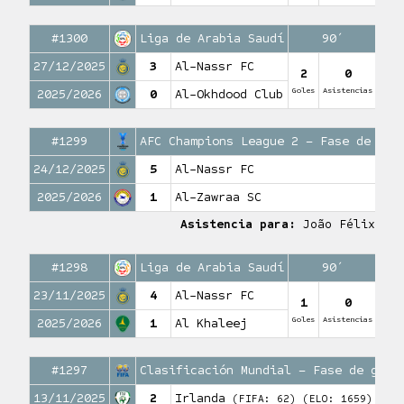
#1300
Liga de Arabia Saudí
90′
27/12/2025
3
Al-Nassr FC
2
0
Goles
Asistencias
2025/2026
0
Al-Okhdood Club
#1299
AFC Champions League 2 – Fase de gru
24/12/2025
5
Al-Nassr FC
2025/2026
1
Al-Zawraa SC
Asistencia para:
João Félix
#1298
Liga de Arabia Saudí
90′
23/11/2025
4
Al-Nassr FC
1
0
Goles
Asistencias
2025/2026
1
Al Khaleej
#1297
Clasificación Mundial – Fase de grup
13/11/2025
2
Irlanda
(FIFA: 62)
(ELO: 1659)