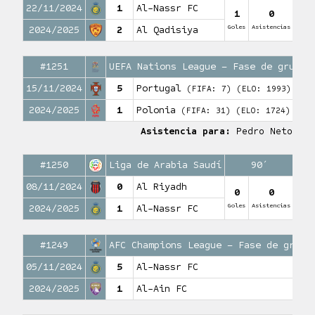
22/11/2024
1
Al-Nassr FC
1
0
Goles
Asistencias
2024/2025
2
Al Qadisiya
#1251
UEFA Nations League – Fase de grupos
15/11/2024
5
Portugal
(FIFA: 7)
(ELO: 1993)
2024/2025
1
Polonia
(FIFA: 31)
(ELO: 1724)
Asistencia para:
Pedro Neto
#1250
Liga de Arabia Saudí
90′
08/11/2024
0
Al Riyadh
0
0
Goles
Asistencias
2024/2025
1
Al-Nassr FC
#1249
AFC Champions League – Fase de grupo
05/11/2024
5
Al-Nassr FC
2024/2025
1
Al-Ain FC