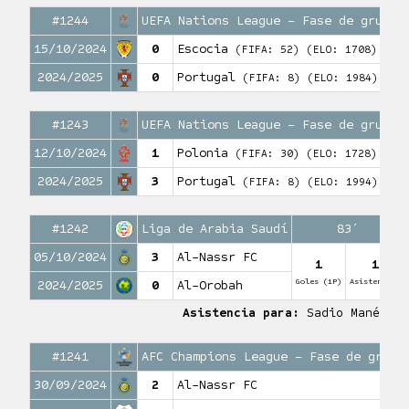
#1244
UEFA Nations League – Fase de grupos
15/10/2024
0
Escocia
(FIFA: 52)
(ELO: 1708)
2024/2025
0
Portugal
(FIFA: 8)
(ELO: 1984)
#1243
UEFA Nations League – Fase de grupos
12/10/2024
1
Polonia
(FIFA: 30)
(ELO: 1728)
2024/2025
3
Portugal
(FIFA: 8)
(ELO: 1994)
#1242
Liga de Arabia Saudí
83′
05/10/2024
3
Al-Nassr FC
1
1
Goles (1P)
Asistencias
2024/2025
0
Al-Orobah
Asistencia para:
Sadio Mané
#1241
AFC Champions League – Fase de grupo
30/09/2024
2
Al-Nassr FC