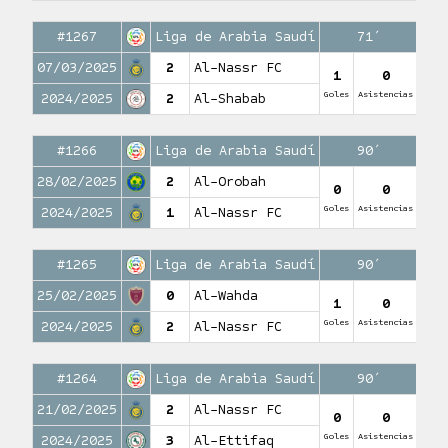
#1267
Liga de Arabia Saudí
71′
07/03/2025
2
Al-Nassr FC
1
0
Goles
Asistencias
2024/2025
2
Al-Shabab
#1266
Liga de Arabia Saudí
90′
28/02/2025
2
Al-Orobah
0
0
Goles
Asistencias
2024/2025
1
Al-Nassr FC
#1265
Liga de Arabia Saudí
90′
25/02/2025
0
Al-Wahda
1
0
Goles
Asistencias
2024/2025
2
Al-Nassr FC
#1264
Liga de Arabia Saudí
90′
21/02/2025
2
Al-Nassr FC
0
0
Goles
Asistencias
2024/2025
3
Al-Ettifaq