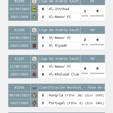
#1289
Liga de Arabia Saudí
89′
26/09/2025
0
Al-Ittihad
1
0
Goles
Asistencias
2025/2026
2
Al-Nassr FC
#1288
Liga de Arabia Saudí
90′
20/09/2025
5
Al-Nassr FC
2
0
Goles
Asistencias
2025/2026
1
Al Riyadh
#1287
Liga de Arabia Saudí
90′
14/09/2025
2
Al-Nassr FC
0
0
Goles
Asistencias
2025/2026
0
Al-Kholood Club
#1286
Clasificación Mundial – Fase de grup
09/09/2025
2
Hungría
(FIFA: 38)
(ELO: 1695)
2025/2026
3
Portugal
(FIFA: 6)
(ELO: 2041)