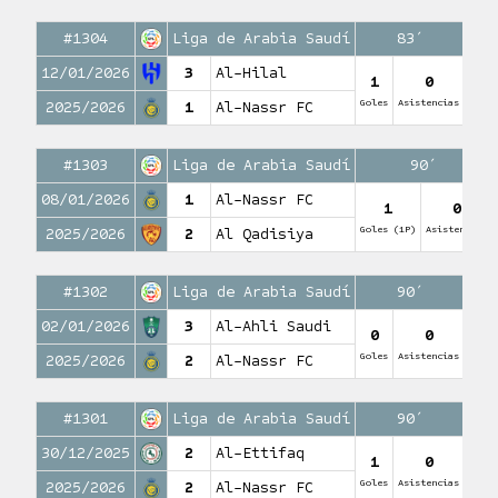
#1304
Liga de Arabia Saudí
83′
12/01/2026
3
Al-Hilal
1
0
Goles
Asistencias
2025/2026
1
Al-Nassr FC
#1303
Liga de Arabia Saudí
90′
08/01/2026
1
Al-Nassr FC
1
0
Goles (1P)
Asistencias
2025/2026
2
Al Qadisiya
#1302
Liga de Arabia Saudí
90′
02/01/2026
3
Al-Ahli Saudi
0
0
Goles
Asistencias
2025/2026
2
Al-Nassr FC
#1301
Liga de Arabia Saudí
90′
30/12/2025
2
Al-Ettifaq
1
0
Goles
Asistencias
2025/2026
2
Al-Nassr FC